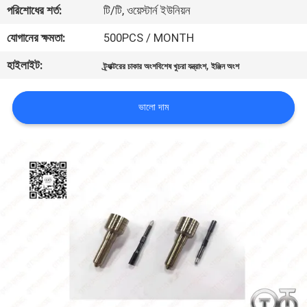
পরিশোধের শর্ত:
টি/টি, ওয়েস্টার্ন ইউনিয়ন
মান
নিয়ন্ত্রণ
যোগানের ক্ষমতা:
500PCS / MONTH
হাইলাইট:
,
ট্র্যাক্টরের চাকার অংশবিশেষ খুচরা যন্ত্রাংশ
ইঞ্জিন অংশ
যোগাযোগ
করুন
ভালো দাম
খবর
মামলা
সাইট
ম্যাপ