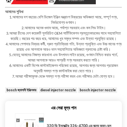
আমাদের সুবিধা
1.
আমাদের দশ বছরের বেশি ডিজেল ইঞ্জিন যন্ত্রাংশ বিক্রয়ের অভিজ্ঞতা আছে, সম্পূর্ণ পণ্য,
নির্ভরযোগ্য গুণমান।
2.
আমাদের অনেক গুদাম আছে, পর্যাপ্ত সরবরাহ এবং কম লিড টাইম।
3.
আমরা চীনের বেশ কয়েকটি সুপরিচিত OEM সার্টিফিকেশন প্রস্তুতকারকের সাথে সহযোগিতা
করেছি। বছরের পর বছর ধরে, আমাদের খুব সমৃদ্ধ সম্পদ এবং উন্নত প্রযুক্তি রয়েছে।
4.
আমাদের পেশাদার বিক্রয় কর্মী, দ্রুত প্রতিক্রিয়া গতি, উন্নত প্রযুক্তি এবং উচ্চ মানের পণ্য
রয়েছে এবং আপনাকে আরও ভাল সহযোগিতার অভিজ্ঞতা প্রদানের চেষ্টা করি।
5.
যেহেতু আমাদের নিজস্ব কারখানা এবং উৎপাদন লাইন রয়েছে, গুণমান নিশ্চিত করার শর্তে,
আমরা আপনাকে আরও সাশ্রয়ী পণ্য সরবরাহ করতে পারি।
6.
আমাদের একটি বিশেষ কাস্টমাইজেশন পরিষেবা রয়েছে, আপনার জন্য আপনার প্রয়োজন
অনুযায়ী সমস্ত পণ্য কাস্টমাইজ করা যেতে পারে।
7.
আমরা পরীক্ষামূলক বেঞ্চে সমস্ত পণ্য পরীক্ষা করব এবং পরীক্ষার ডেটা যোগ্য হবে।
bosch জ্বালানী ইঞ্জিনকার
diesel injector nozzle
bosch injector nozzle
এর সেরা মূল্য পান
320 ডি ইনজেক্টর 326-4700 এর জন্য কমন রেল