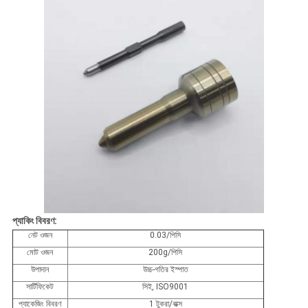
প্যাকিং বিবরণ:
নেট ওজন
0.03/পিসি
মোট ওজন
200g/পিসি
উপাদান
উচ্চ-গতির ইস্পাত
সার্টিফিকেট
সিই, ISO9001
প্যাকেজিং বিবরণ
1 টুকরা/বাক্স