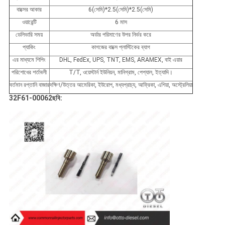
বাক্সের আকার
6(সেমি)*2.5(সেমি)*2.5(সেমি)
ওয়ারেন্টি
6 মাস
ডেলিভারি সময়
অর্ডার পরিমাণের উপর নির্ভর করে
প্যাকিং
কাগজের বাক্সে প্লাস্টিকের ব্যাগ
এর মাধ্যমে শিপিং
DHL, FedEx, UPS, TNT, EMS, ARAMEX, বাই এয়ার
পরিশোধের শর্তাবলী
T/T, ওয়েস্টার্ন ইউনিয়ন, মানিগ্রাম, পেপ্যাল, ইত্যাদি।
বর্তমান রপ্তানি বাজার
দক্ষিণ/উত্তর আমেরিকা, ইউরোপ, মধ্যপ্রাচ্য, আফ্রিকা, এশিয়া, অস্ট্রেলিয়া
32F61-00062
ছবি: