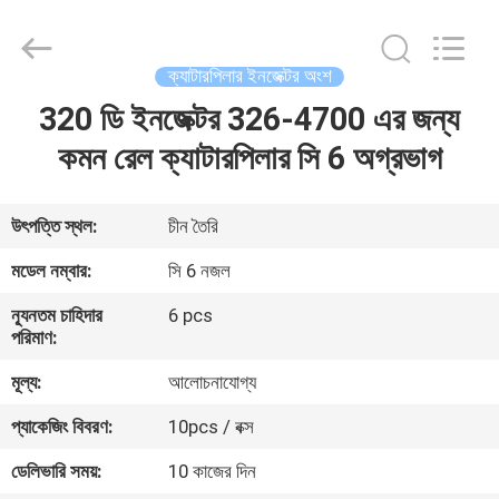
WUXI
OTTO
AUTO
PARTS
CO.,LTD.
ক্যাটারপিলার ইনজেক্টর অংশ
All
Rights
320 ডি ইনজেক্টর 326-4700 এর জন্য
বাড়ি
Reserved.
কমন রেল ক্যাটারপিলার সি 6 অগ্রভাগ
পণ্য
উৎপত্তি স্থল:
চীন তৈরি
আমাদের
মডেল নম্বার:
সি 6 নজল
সম্বন্ধে
ন্যূনতম চাহিদার
6 pcs
পরিমাণ:
কারখানা
মূল্য:
আলোচনাযোগ্য
ভ্রমণ
প্যাকেজিং বিবরণ:
10pcs / বক্স
ডেলিভারি সময়:
10 কাজের দিন
গুণগত