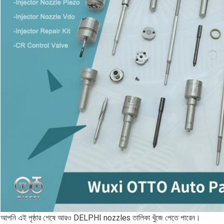
আপনি এই পৃষ্ঠার শেষে আরও DELPHI nozzles তালিকা খুঁজে পেতে পারেন।