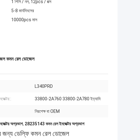
1 পিসি / নল, 12pcs / বক্স
5-8 কার্যদিবসের
10000pcs মাস
েল কমন রেল ডোজেল
L340PRD
জেক্টর::
33800-2A760 33800-2A780 ইত্যাদি
নিরপেক্ষ বা OEM
েক্টর অগ্রভাগ
,
28235143 কমন রেল ইনজেক্টর অগ্রভাগ
্য ডেল্ফি কমন রেল ডোজেল