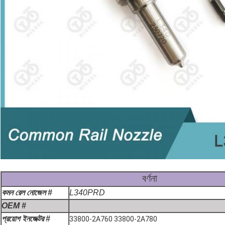
বর্ণনা
কমন রেল নোজেল #
L340PRD
OEM #
প্রয়োগ ইনজেক্টর #
33800-2A760 33800-2A780