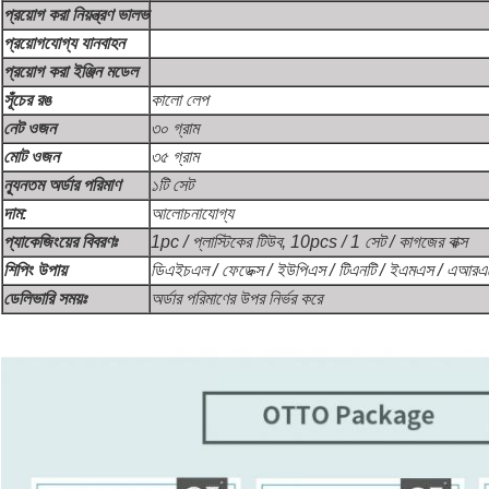
প্রয়োগ করা নিয়ন্ত্রণ ভালভ
প্রয়োগযোগ্য যানবাহন
প্রয়োগ করা ইঞ্জিন মডেল
সূঁচের রঙ
কালো লেপ
নেট ওজন
৩০ গ্রাম
মোট ওজন
৩৫ গ্রাম
ন্যূনতম অর্ডার পরিমাণ
১টি সেট
দাম:
আলোচনাযোগ্য
প্যাকেজিংয়ের বিবরণঃ
1pc / প্লাস্টিকের টিউব, 10pcs / 1 সেট / কাগজের বাক্স
শিপিং উপায়
ডিএইচএল / ফেডেক্স / ইউপিএস / টিএনটি / ইএমএস / এআরএমেক্স / 
ডেলিভারি সময়ঃ
অর্ডার পরিমাণের উপর নির্ভর করে