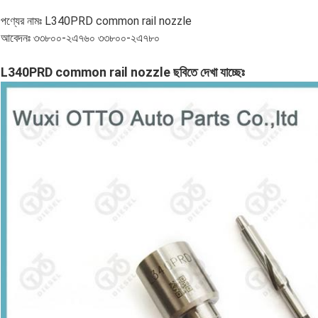
পণ্যের নামঃ L340PRD common rail nozzle
আবেদনঃ ৩৩৮০০-২এ৭৬০ ৩৩৮০০-২এ৭৮০
L340PRD common rail nozzle ছবিতে দেখা যাচ্ছেঃ