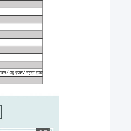
বায়ু দ্বারা / সমুদ্র দ্বারা