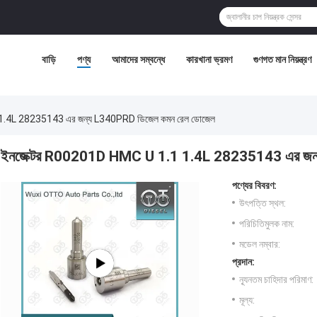
বাড়ি
পণ্য
আমাদের সম্বন্ধে
কারখানা ভ্রমণ
গুণগত মান নিয়ন্ত্রণ
1.4L 28235143 এর জন্য L340PRD ডিজেল কমন রেল ডোজেল
ইনজেক্টর R00201D HMC U 1.1 1.4L 28235143 এর জন্
পণ্যের বিবরণ:
উৎপত্তি স্থল:
পরিচিতিমুলক নাম:
মডেল নম্বার:
প্রদান:
ন্যূনতম চাহিদার পরিমাণ:
মূল্য: