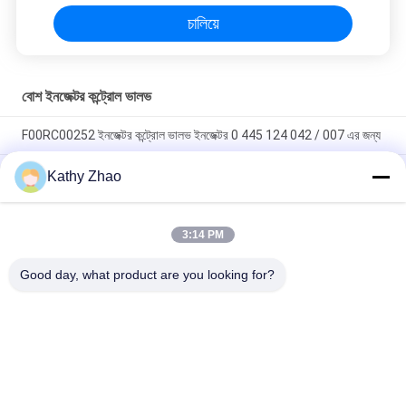
চালিয়ে
বোশ ইনজেক্টর কন্ট্রোল ভালভ
F00RC00252 ইনজেক্টর কন্ট্রোল ভালভ ইনজেক্টর 0 445 124 042 / 007 এর জন্য
প্রিমিয়াম কোয়ালিটি F00ZC01309 কমন রেল ভালভ সেট - টেকসই ডিজেল ইঞ্জিন খুচরা
Kathy Zhao
যন্ত্রাংশ
সাধারণ রেল ইনজেক্টর কন্ট্রোল ভালভ অ্যাসেম্বলি F00VC01538 ইনজেক্টর কন্ট্রোল
3:14 PM
ভালভ F 00V C01 538 ইনজেক্টর 0 445 110 653/ 654 এর জন্য উপযুক্ত
JAGUAR এর জন্য প্রযোজ্য
Good day, what product are you looking for?
সব
ডেনসো কমন রেল অগ্রভাগ
ডেলফি কমন রেল অগ্রভাগ