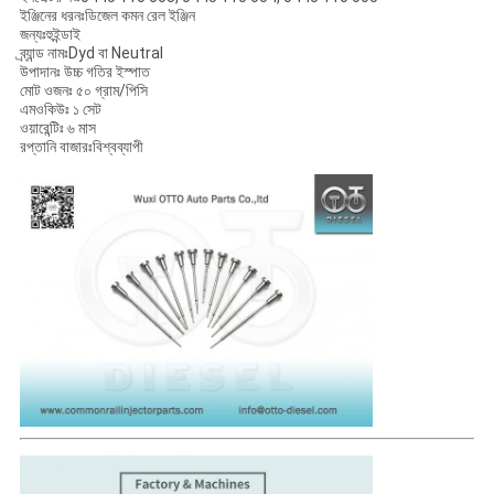
ইঞ্জিনের ধরনঃডিজেল কমন রেল ইঞ্জিন
জন্যঃহুইন্ডাই
ব্র্যান্ড নামঃDyd বা Neutral
উপাদানঃ উচ্চ গতির ইস্পাত
মোট ওজনঃ ৫০ গ্রাম/পিসি
এমওকিউঃ ১ সেট
ওয়ারেন্টিঃ ৬ মাস
রপ্তানি বাজারঃবিশ্বব্যাপী