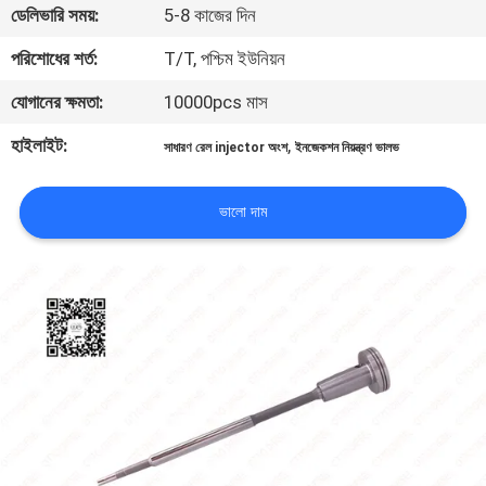
ডেলিভারি সময়:
5-8 কাজের দিন
মান
নিয়ন্ত্রণ
পরিশোধের শর্ত:
T/T, পশ্চিম ইউনিয়ন
যোগানের ক্ষমতা:
10000pcs মাস
যোগাযোগ
হাইলাইট:
,
সাধারণ রেল injector অংশ
ইনজেকশন নিয়ন্ত্রণ ভালভ
করুন
ভালো দাম
খবর
মামলা
সাইট
ম্যাপ