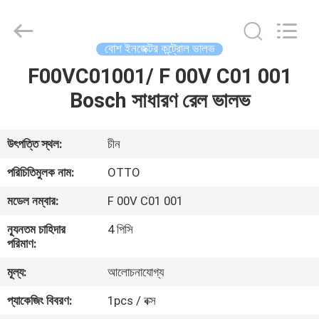
WUXI
OTTO
AUTO
PARTS
CO.,LTD.
বোশ ইনজেক্টর কন্ট্রোল ভালভ
All
Rights
F00VC01001/ F 00V C01 001
বাড়ি
Reserved.
Bosch সাধারণ রেল ভালভ
পণ্য
উৎপত্তি স্থল:
চীন
আমাদের
পরিচিতিমুলক নাম:
OTTO
সম্বন্ধে
মডেল নম্বার:
F 00V C01 001
ন্যূনতম চাহিদার
4 পিসি
কারখানা
পরিমাণ:
ভ্রমণ
মূল্য:
আলোচনাযোগ্য
প্যাকেজিং বিবরণ:
1pcs / বক্স
গুণগত