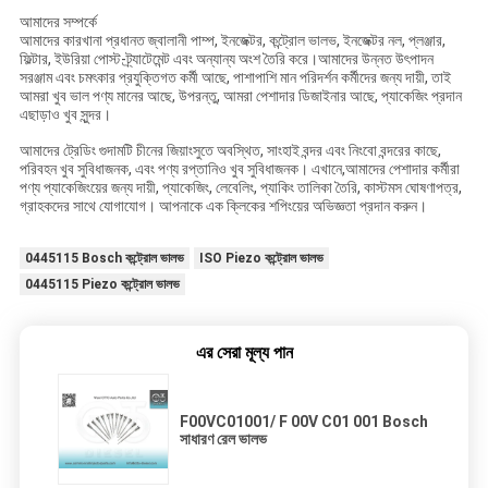
আমাদের সম্পর্কে
আমাদের কারখানা প্রধানত জ্বালানী পাম্প, ইনজেক্টর, কন্ট্রোল ভালভ, ইনজেক্টর নল, প্লঞ্জার,
ফিল্টার, ইউরিয়া পোস্ট-ট্র্যাটেমেন্ট এবং অন্যান্য অংশ তৈরি করে।আমাদের উন্নত উৎপাদন
সরঞ্জাম এবং চমৎকার প্রযুক্তিগত কর্মী আছে, পাশাপাশি মান পরিদর্শন কর্মীদের জন্য দায়ী, তাই
আমরা খুব ভাল পণ্য মানের আছে, উপরন্তু, আমরা পেশাদার ডিজাইনার আছে, প্যাকেজিং প্রদান
এছাড়াও খুব সুন্দর।
আমাদের ট্রেডিং গুদামটি চীনের জিয়াংসুতে অবস্থিত, সাংহাই বন্দর এবং নিংবো বন্দরের কাছে,
পরিবহন খুব সুবিধাজনক, এবং পণ্য রপ্তানিও খুব সুবিধাজনক। এখানে,আমাদের পেশাদার কর্মীরা
পণ্য প্যাকেজিংয়ের জন্য দায়ী, প্যাকেজিং, লেবেলিং, প্যাকিং তালিকা তৈরি, কাস্টমস ঘোষণাপত্র,
গ্রাহকদের সাথে যোগাযোগ। আপনাকে এক ক্লিকের শপিংয়ের অভিজ্ঞতা প্রদান করুন।
0445115 Bosch কন্ট্রোল ভালভ
ISO Piezo কন্ট্রোল ভালভ
0445115 Piezo কন্ট্রোল ভালভ
এর সেরা মূল্য পান
F00VC01001/ F 00V C01 001 Bosch
সাধারণ রেল ভালভ