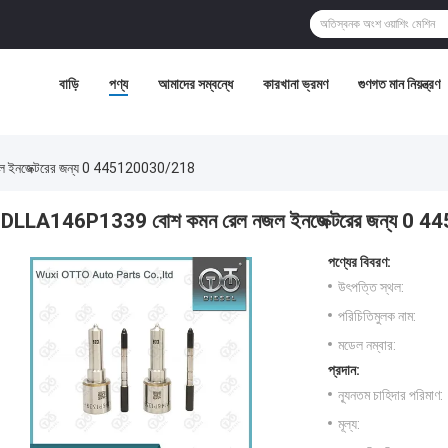
বাড়ি
পণ্য
আমাদের সম্বন্ধে
কারখানা ভ্রমণ
গুণগত মান নিয়ন্ত্রণ
 ইনজেক্টরের জন্য 0 445120030/218
DLLA146P1339 বোশ কমন রেল নজল ইনজেক্টরের জন্য 0 
পণ্যের বিবরণ:
উৎপত্তি স্থল:
পরিচিতিমুলক নাম:
মডেল নম্বার:
প্রদান:
ন্যূনতম চাহিদার পরিমাণ:
মূল্য: