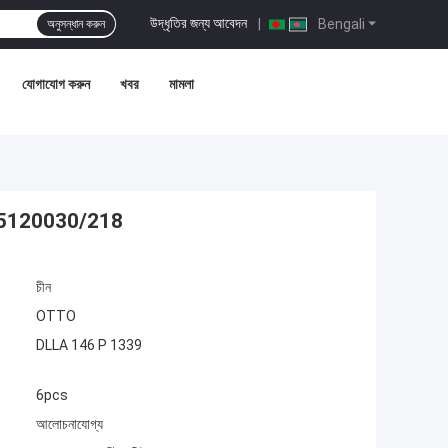
উদ্ধৃতির জন্য আবেদন
|
Bengali
অনুসন্ধান করুন
যোগাযোগ করুন
খবর
মামলা
445120030/218
চীন
OTTO
DLLA 146 P 1339
6pcs
আলোচনাযোগ্য