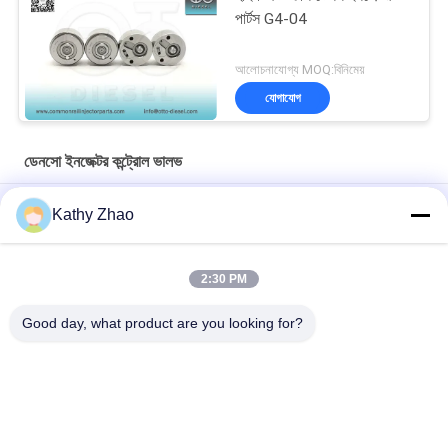
পার্টস G4-04
আলোচনাযোগ্য MOQ:বিনিমেয়
যোগাযোগ
ডেনসো ইনজেক্টর কন্ট্রোল ভালভ
অপ্টিমাল কার্যকারিতার জন্য ডেনসো ইনজেক্টর পার্টস কন্ট্রোল ভালভ প্লেট 02#
Kathy Zhao
ডেনসো কন্ট্রোল ভালভ ২৯# ইনজেক্টর 095000-
551#/4135/4152/4157/8981/5562 8-98030550-4
2:30 PM
ডেনসো ইনজেক্টর পার্টস কন্ট্রোল ভালভ প্লেট 19# সাধারণ রেলের জন্য
Good day, what product are you looking for?
সব
ডেনসো কমন রেল অগ্রভাগ
ডেলফি কমন রেল অগ্রভাগ