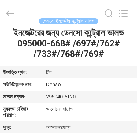
WUXI
OTTO
AUTO
PARTS
CO.,LTD.
ডেনসো ইনজেক্টর কন্ট্রোল ভালভ
All
Rights
ইনজেক্টরের জন্য ডেনসো কন্ট্রোল ভালভ
বাড়ি
Reserved.
095000-668# /697#/762#
পণ্য
/733#/768#/769#
আমাদের
উৎপত্তি স্থল:
চীন
সম্বন্ধে
পরিচিতিমুলক নাম:
Denso
মডেল নম্বার:
295040-6120
কারখানা
ন্যূনতম চাহিদার
আলোচনা সাপেক্ষ
ভ্রমণ
পরিমাণ:
মূল্য:
আলোচনাযোগ্য
গুণগত