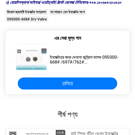
৩) হোয়াটসঅ্যাপ/ভাইবার/ওয়েইচ্যাট/টেক্সট মেসেজ/টেলিফোনঃ +৮৬ ১৮০৬৮৮২৮১৬২৮
ডিজেল জ্বালানী ইনজেক্টর অগ্রভাগ
ঘন সাধারণ রেল ইনজেক্টর অংশ
095000-668# Drv Valve
এর সেরা মূল্য পান
ইনজেক্টরের জন্য ডেনসো কন্ট্রোল ভালভ 095000-
668# /697#/762#
/733#/768#/769#
চালিয়ে
শীর্ষ পণ্য
হাই স্পিড স্টীল ডেনস ইনজেক্টর