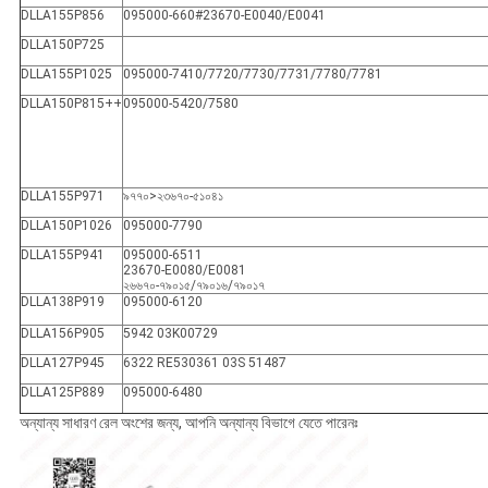
DLLA155P856
095000-660#23670-E0040/E0041
DLLA150P725
DLLA155P1025
095000-7410/7720/7730/7731/7780/7781
DLLA150P815++
095000-5420/7580
DLLA155P971
৯৭৭০>২৩৬৭০-৫১০৪১
DLLA150P1026
095000-7790
DLLA155P941
095000-6511
23670-E0080/E0081
২৬৬৭০-৭৯০১৫/৭৯০১৬/৭৯০১৭
DLLA138P919
095000-6120
DLLA156P905
5942 03K00729
DLLA127P945
6322 RE530361 03S 51487
DLLA125P889
095000-6480
অন্যান্য সাধারণ রেল অংশের জন্য, আপনি অন্যান্য বিভাগে যেতে পারেনঃ