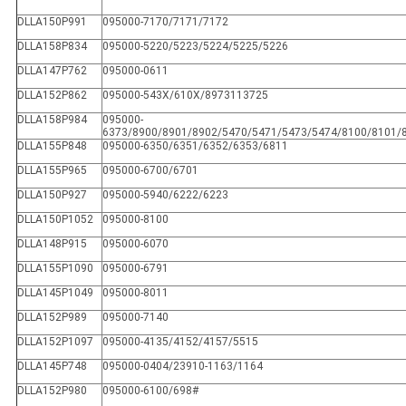
DLLA150P991
095000-7170/7171/7172
DLLA158P834
095000-5220/5223/5224/5225/5226
DLLA147P762
095000-0611
DLLA152P862
095000-543X/610X/8973113725
DLLA158P984
095000-
6373/8900/8901/8902/5470/5471/5473/5474/8100/8101/
DLLA155P848
095000-6350/6351/6352/6353/6811
DLLA155P965
095000-6700/6701
DLLA150P927
095000-5940/6222/6223
DLLA150P1052
095000-8100
DLLA148P915
095000-6070
DLLA155P1090
095000-6791
DLLA145P1049
095000-8011
DLLA152P989
095000-7140
DLLA152P1097
095000-4135/4152/4157/5515
DLLA145P748
095000-0404/23910-1163/1164
DLLA152P980
095000-6100/698#