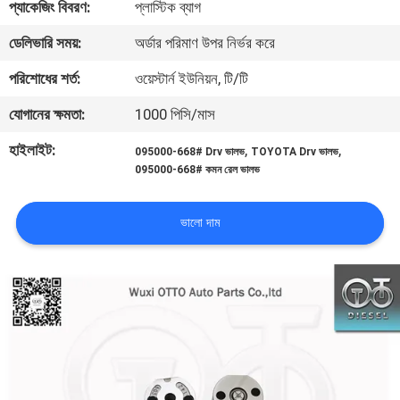
প্যাকেজিং বিবরণ:
প্লাস্টিক ব্যাগ
মান
ডেলিভারি সময়:
অর্ডার পরিমাণ উপর নির্ভর করে
নিয়ন্ত্রণ
পরিশোধের শর্ত:
ওয়েস্টার্ন ইউনিয়ন, টি/টি
যোগাযোগ
যোগানের ক্ষমতা:
1000 পিসি/মাস
করুন
হাইলাইট:
,
,
095000-668# Drv ভালভ
TOYOTA Drv ভালভ
095000-668# কমন রেল ভালভ
খবর
ভালো দাম
মামলা
সাইট
ম্যাপ