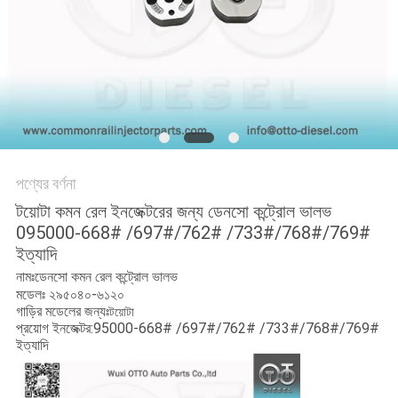
PRIVACY
POLICY
পণ্যের বর্ণনা
টয়োটা কমন রেল ইনজেক্টরের জন্য ডেনসো কন্ট্রোল ভালভ
095000-668# /697#/762# /733#/768#/769#
ইত্যাদি
নামঃডেনসো কমন রেল কন্ট্রোল ভালভ
মডেলঃ ২৯৫০৪০-৬১২০
গাড়ির মডেলের জন্যঃ
টয়োটা
প্রয়োগ ইনজেক্টর:95000-668# /697#/762# /733#/768#/769#
ইত্যাদি