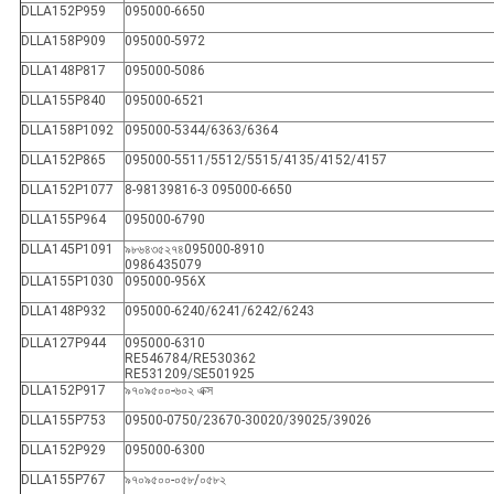
DLLA152P959
095000-6650
DLLA158P909
095000-5972
DLLA148P817
095000-5086
DLLA155P840
095000-6521
DLLA158P1092
095000-5344/6363/6364
DLLA152P865
095000-5511/5512/5515/4135/4152/4157
DLLA152P1077
8-98139816-3 095000-6650
DLLA155P964
095000-6790
DLLA145P1091
৯৮৬৪৩৫২৭৪
095000-8910
0986435079
DLLA155P1030
095000-956X
DLLA148P932
095000-6240/6241/6242/6243
DLLA127P944
095000-6310
RE546784/RE530362
RE531209/SE501925
DLLA152P917
৯৭০৯৫০০-৬০২ এক্স
DLLA155P753
09500-0750/23670-30020/39025/39026
DLLA152P929
095000-6300
DLLA155P767
৯৭০৯৫০০-০৫৮/০৫৮২