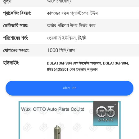
মূল্য:
আলোচনাযোগ্য
মান
প্যাকেজিং বিবরণ:
কাগজের বাক্সে প্লাস্টিকের টিউব
নিয়ন্ত্রণ
ডেলিভারি সময়:
অর্ডার পরিমাণ উপর নির্ভর করে
যোগাযোগ
পরিশোধের শর্ত:
ওয়েস্টার্ন ইউনিয়ন, টি/টি
করুন
যোগানের ক্ষমতা:
1000 পিসি/মাস
হাইলাইট:
,
,
DSLA136P804 বোশ ইনজেক্টর অগ্রভাগ
DSLA136P804
খবর
0986435501 বোশ ইনজেক্টর অগ্রভাগ
মামলা
ভালো দাম
সাইট
ম্যাপ