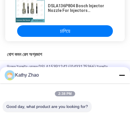
DSLA136P804 Bosch Injector
Nozzle For Injectors
0445120002/0986435501 ইনজেক্টরগুলির
জন্য বোশ ইনজেক্টর নল
চালিয়ে
বোশ কমন রেল অগ্রভাগ
ডিজেল ইনজেক্টর নোজেল DSLA153P1242 ((0433175366) ইনজেক্টর
0445110139/140,0986435107/180 এর জন্য
Kathy Zhao
DLLA141P2146 ইনজেক্টরগুলির জন্য সাধারণ রেল ইনজেক্টর নল 0445120134
2:38 PM
DSLA150P1438 Common Rail Nozzle 0433175425 অটো ডিজেল
ইঞ্জিনের জন্য পার্টস
Good day, what product are you looking for?
সব