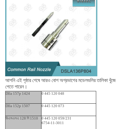
আপনি এই পৃষ্ঠার শেষে আরও বোশ অগ্রভাগের মডেলগুলির তালিকা খুঁজে
পেতে পারেন।
Dlla 157p 1424
0 445 120 048
Dlla 152p 1507
0 445 120 073
ডিএসএলএ 128 পি 1510
0 445 120 059/231
6754-11-3011