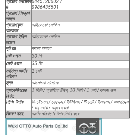
0445120002 /
প্রয়োগ ইনজেক্টর
0986435501
#
প্রয়োগ নিয়ন্ত্রণ
ভালভ
আইভেকো সোফিম
প্রয়োগকৃত
যানবাহন
আইভেকো সোফিম
প্রয়োগ ইঞ্জিন
মডেল
কালো আবরণ
সুই রঙ
নেট ওজন
30 জি
মোট ওজন
35 জি
সর্বনিম্ন অর্ডার
1 সেট
পরিমাণ
মূল্য:
আলোচনা সাপেক্ষে
প্যাকেজিংয়ের
1 পিসি / প্লাস্টিক টিউব, 10 পিসি / 1 সেট / কাগজ বাক্স
বিশদ:
শিপিং উপায়
ডিএইচএল / ফেডেক্স / ইউপিএস / টিএনটি / ইএমএস / অ্যারামেক্স
/ বায়ু দ্বারা / সমুদ্র দ্বারা
বিতরণ সময়:
অর্ডার পরিমাণের উপর নির্ভর করে