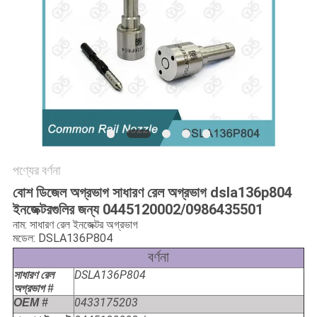
PRIVACY
POLICY
পণ্যের বর্ণনা
বোশ ডিজেল অগ্রভাগ সাধারণ রেল অগ্রভাগ dsla136p804
ইনজেক্টরগুলির জন্য 0445120002/0986435501
নাম: সাধারণ রেল ইনজেক্টর অগ্রভাগ
মডেল: DSLA136P804
বর্ণনা
DSLA136P804
সাধারণ রেল
অগ্রভাগ #
0433175203
OEM #