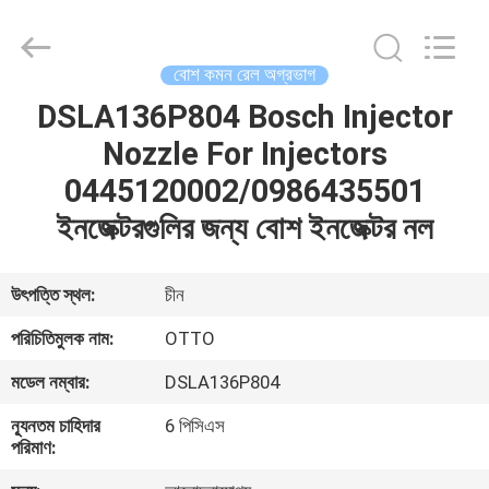
WUXI
OTTO
AUTO
PARTS
CO.,LTD.
বোশ কমন রেল অগ্রভাগ
All
Rights
DSLA136P804 Bosch Injector
বাড়ি
Reserved.
Nozzle For Injectors
পণ্য
0445120002/0986435501
ইনজেক্টরগুলির জন্য বোশ ইনজেক্টর নল
আমাদের
সম্বন্ধে
উৎপত্তি স্থল:
চীন
পরিচিতিমুলক নাম:
OTTO
কারখানা
মডেল নম্বার:
DSLA136P804
ভ্রমণ
ন্যূনতম চাহিদার
6 পিসিএস
পরিমাণ:
গুণগত