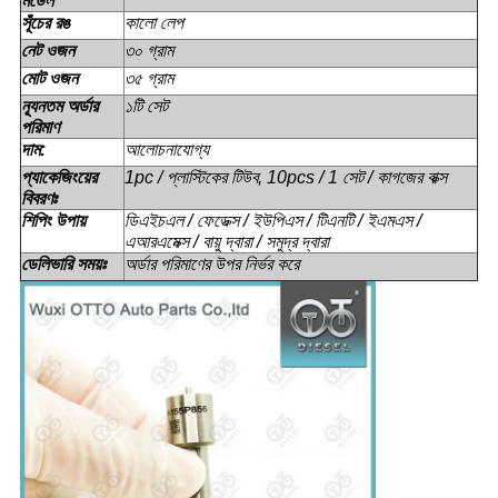
মডেল
সূঁচের রঙ
কালো লেপ
নেট ওজন
৩০ গ্রাম
মোট ওজন
৩৫ গ্রাম
ন্যূনতম অর্ডার
১টি সেট
পরিমাণ
দাম:
আলোচনাযোগ্য
প্যাকেজিংয়ের
1pc / প্লাস্টিকের টিউব, 10pcs / 1 সেট / কাগজের বাক্স
বিবরণঃ
শিপিং উপায়
ডিএইচএল / ফেডেক্স / ইউপিএস / টিএনটি / ইএমএস /
এআরএমেক্স / বায়ু দ্বারা / সমুদ্র দ্বারা
ডেলিভারি সময়ঃ
অর্ডার পরিমাণের উপর নির্ভর করে