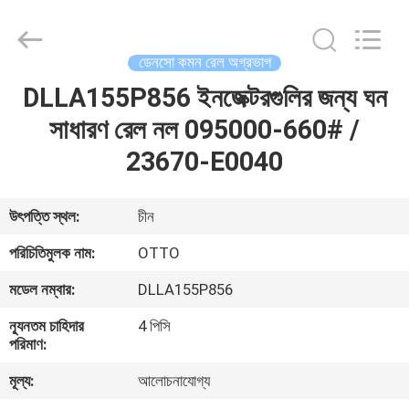
WUXI
OTTO
AUTO
PARTS
CO.,LTD.
ডেনসো কমন রেল অগ্রভাগ
All
Rights
DLLA155P856 ইনজেক্টরগুলির জন্য ঘন
বাড়ি
Reserved.
সাধারণ রেল নল 095000-660# /
পণ্য
23670-E0040
আমাদের
উৎপত্তি স্থল:
চীন
সম্বন্ধে
পরিচিতিমুলক নাম:
OTTO
মডেল নম্বার:
DLLA155P856
কারখানা
ন্যূনতম চাহিদার
4 পিসি
ভ্রমণ
পরিমাণ:
মূল্য:
আলোচনাযোগ্য
গুণগত