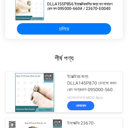
DLLA155P856 ইনজেক্টরগুলির জন্য ঘন সাধারণ
রেল নল 095000-660# / 23670-E0040
চালিয়ে
শীর্ষ পণ্য
ইঞ্জেক্টরের জন্য
DLLA145P870 ডেনসো কমন
রেল অগ্রভাগ 095000-560#
1465A041
আলোচনাযোগ্য MOQ:4pcs
যোগাযোগ
ইনজেক্টর 23670-