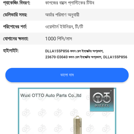
প্যাকেজিং বিবরণ:
কাগজের বাক্সে প্লাস্টিকের টিউব
মান
ডেলিভারি সময়:
অর্ডার পরিমাণ অনুযায়ী
নিয়ন্ত্রণ
পরিশোধের শর্ত:
ওয়েস্টার্ন ইউনিয়ন, টি/টি
যোগাযোগ
যোগানের ক্ষমতা:
1000 পিসি/মাস
করুন
হাইলাইট:
,
DLLA155P856 কমন রেল ইনজেক্টর অগ্রভাগ
,
23670-E0040 কমন রেল ইনজেক্টর অগ্রভাগ
DLLA155P856
খবর
ভালো দাম
মামলা
সাইট
ম্যাপ