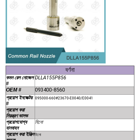
বর্ণনা
DLLA155P856
কমন রেল নোজেল
#
093400-8560
OEM #
প্রয়োগ ইনজেক্টর
095000-660#23670-E0040/E0041
#
প্রয়োগ করা
নিয়ন্ত্রণ ভালভ
হিনো
প্রয়োগযোগ্য
যানবাহন
প্রয়োগ করা ইঞ্জিন
হিনো