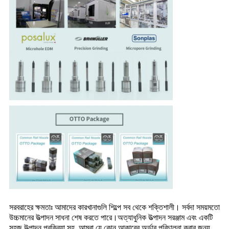
সরবরাহের ক্ষমতাঃ আমাদের কারখানাগুলি শিল্পে সব থেকে শক্তিশালী। সর্বদা সময়মতো
উচ্চমানের উত্পাদন সাধনা শেষ করতে পারে।অত্যাধুনিক উত্পাদন সরঞ্জাম এবং একটি
সহজ উত্পাদন প্রক্রিয়া সহ, আমরা যে কোন আকারের অর্ডার পরিচালনা করার জন্য