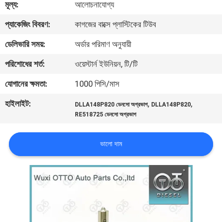
মূল্য:
আলোচনাযোগ্য
মান
প্যাকেজিং বিবরণ:
কাগজের বাক্সে প্লাস্টিকের টিউব
নিয়ন্ত্রণ
ডেলিভারি সময়:
অর্ডার পরিমাণ অনুযায়ী
যোগাযোগ
পরিশোধের শর্ত:
ওয়েস্টার্ন ইউনিয়ন, টি/টি
করুন
যোগানের ক্ষমতা:
1000 পিসি/মাস
হাইলাইট:
,
,
DLLA148P820 ডেনসো অগ্রভাগ
DLLA148P820
খবর
RE518725 ডেনসো অগ্রভাগ
মামলা
ভালো দাম
SITEMAP
PRIVACY