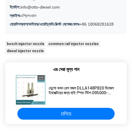
ইমেইল:
info@otto-diesel.com
স্কাইপঃ
এপ্রিলওয়ান
হোয়াটসঅ্যাপ/ভাইবার/ওয়েইচ্যাট/টেক্সট মেসেজ/ফোনঃ
+86 18068281628
bosch injector nozzle
common rail injector nozzles
diesel injector nozzle
এর সেরা মূল্য পান
ডেন্সো কমন রেল নজল DLLA148P820 ডিজেল
ইনজেক্টরের জন্য হাই-স্পিড স্টিল 095000-
5160
চালিয়ে