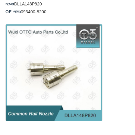
মডেলঃ
DLLA148P820
OE কোডঃ
093400-8200