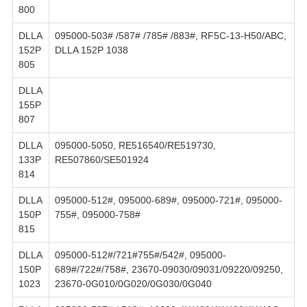
800
DLLA
095000-503# /587# /785# /883#, RF5C-13-H50/ABC,
152P
DLLA 152P 1038
805
DLLA
155P
807
DLLA
095000-5050, RE516540/RE519730,
133P
RE507860/SE501924
814
DLLA
095000-512#, 095000-689#, 095000-721#, 095000-
150P
755#, 095000-758#
815
DLLA
095000-512#/721#755#/542#, 095000-
150P
689#/722#/758#, 23670-09030/09031/09220/09250,
1023
23670-0G010/0G020/0G030/0G040