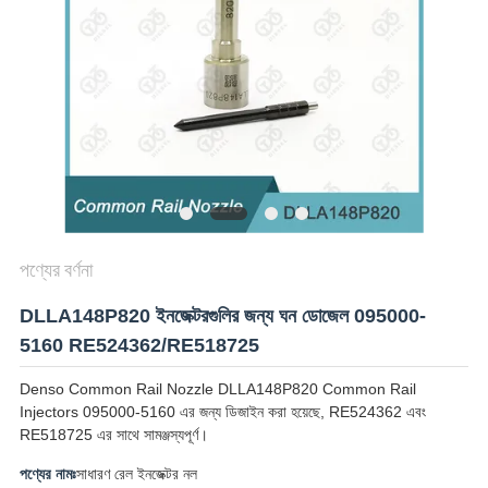
POLICY
পণ্যের বর্ণনা
DLLA148P820 ইনজেক্টরগুলির জন্য ঘন ডোজেল 095000-
5160 RE524362/RE518725
Denso Common Rail Nozzle DLLA148P820 Common Rail
Injectors 095000-5160 এর জন্য ডিজাইন করা হয়েছে, RE524362 এবং
RE518725 এর সাথে সামঞ্জস্যপূর্ণ।
পণ্যের নামঃ
সাধারণ রেল ইনজেক্টর নল