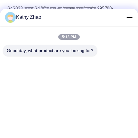
G4S023 ডেনসো G4 সিরিজ কমন রেল ইনজেক্টর নজেল ইনজেক্টর 295700-
0176/12698552/12678992/12696966 এর জন্য
Kathy Zhao
ডেন্সো ইনজেক্টরের জন্য কমন রেল ডিজেল ফুয়েল ইনজেক্টর G4S025 নজেল
5:13 PM
John Deere 4045 ইঞ্জিন ইনজেক্টর 295700-0240 / RE561749 এর জন্য
G4S018 ফুয়েল ইনজেকশন অগ্রভাগ
Good day, what product are you looking for?
সব
ডেনসো কমন রেল অগ্রভাগ
ডেলফি কমন রেল অগ্রভাগ
বোশ পাইজো অগ্রভাগ
সিমেন্স Vdo অগ্রভাগ
সাধারণ রেল ইনজেক্টর 
বোশ কমন রেল অগ্রভাগ
অগ্রভাগ
ডেনসো ইনজেক্টর কন্ট্রোল 
ডেলফি ইনজেক্টর কন্ট্রোল 