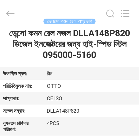
WUXI
OTTO
AUTO
PARTS
CO.,LTD.
ডেনসো কমন রেল অগ্রভাগ
All
Rights
ডেন্সো কমন রেল নজল DLLA148P820
বাড়ি
Reserved.
ডিজেল ইনজেক্টরের জন্য হাই-স্পিড স্টিল
পণ্য
095000-5160
আমাদের
উৎপত্তি স্থল:
চীন
সম্বন্ধে
পরিচিতিমুলক নাম:
OTTO
সাক্ষ্যদান:
CE ISO
কারখানা
মডেল নম্বার:
DLLA148P820
ভ্রমণ
ন্যূনতম চাহিদার
4PCS
পরিমাণ:
গুণগত