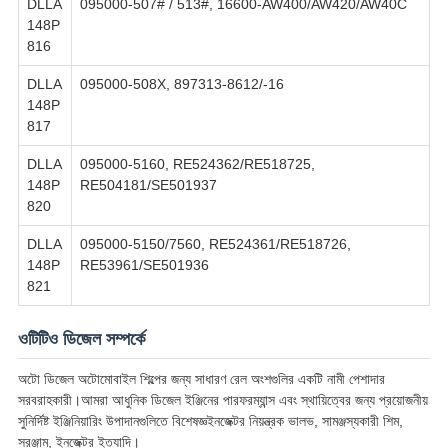
DLLA
095000-507# / 513#, 16600-AW400/AW420/AW40C
148P
816
DLLA
095000-508X, 897313-8612/-16
148P
817
DLLA
095000-5160, RE524362/RE518725,
148P
RE504181/SE501937
820
DLLA
095000-5150/7560, RE524361/RE518726,
148P
RE53961/SE501936
821
ওটিটিও ডিজেল সম্পর্কে
অটো ডিজেল অটোমোবাইল শিল্পের জন্য সাধারণ রেল অংশগুলির একটি নামী পেশাদার
সরবরাহকারী।আমরা আধুনিক ডিজেল ইঞ্জিনের পারফরম্যান্স এবং স্থায়িত্বের জন্য প্রয়োজনীয়
সুনির্দিষ্ট ইঞ্জিনিয়ারিং উপাদানগুলিতে বিশেষজ্ঞইনজেক্টর নিয়ন্ত্রক ভালভ, সামঞ্জস্যকারী শিম,
সরঞ্জাম, ইনজেক্টর ইত্যাদি।