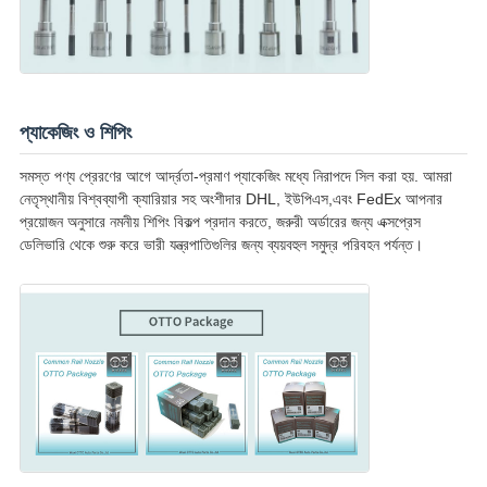
প্যাকেজিং ও শিপিং
সমস্ত পণ্য প্রেরণের আগে আর্দ্রতা-প্রমাণ প্যাকেজিং মধ্যে নিরাপদে সিল করা হয়. আমরা
নেতৃস্থানীয় বিশ্বব্যাপী ক্যারিয়ার সহ অংশীদার DHL, ইউপিএস,এবং FedEx আপনার
প্রয়োজন অনুসারে নমনীয় শিপিং বিকল্প প্রদান করতে, জরুরী অর্ডারের জন্য এক্সপ্রেস
ডেলিভারি থেকে শুরু করে ভারী যন্ত্রপাতিগুলির জন্য ব্যয়বহুল সমুদ্র পরিবহন পর্যন্ত।