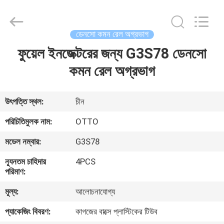
WUXI
OTTO
AUTO
PARTS
CO.,LTD.
ডেনসো কমন রেল অগ্রভাগ
All
Rights
ফুয়েল ইনজেক্টরের জন্য G3S78 ডেনসো
বাড়ি
Reserved.
কমন রেল অগ্রভাগ
পণ্য
উৎপত্তি স্থল:
চীন
আমাদের
পরিচিতিমুলক নাম:
OTTO
সম্বন্ধে
মডেল নম্বার:
G3S78
ন্যূনতম চাহিদার
4PCS
কারখানা
পরিমাণ:
ভ্রমণ
মূল্য:
আলোচনাযোগ্য
প্যাকেজিং বিবরণ:
কাগজের বাক্সে প্লাস্টিকের টিউব
গুণগত