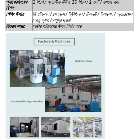
প্যাকেজিংয়ের
1 পিসি / প্লাস্টিক টিউব, 10 পিসি / 1 সেট / কাগজ বাক্স
বিশদ:
শিপিং উপায়
ডিএইচএল / ফেডেক্স / ইউপিএস / টিএনটি / ইএমএস / অ্যারামেক্স
/ বায়ু দ্বারা / সমুদ্র দ্বারা
বিতরণ সময়:
অর্ডার পরিমাণের উপর নির্ভর করে