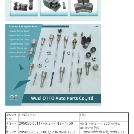
অগ্রভাগ
ইনজেক্টর মডেল
ইঞ্জিন
মডেল
জি 3 এস
295050-0011/ আর 2 এএ -13-এইচ 50
আর 2, আর 2 এএ, 200 এমপিএ,
1
এমজেডআর-সিডি
জি 3 এস
295050-0820/ 007/ 23670-30190/
1 কেডি-এফটিভি ডি 4 ডি, টয়োটা 200