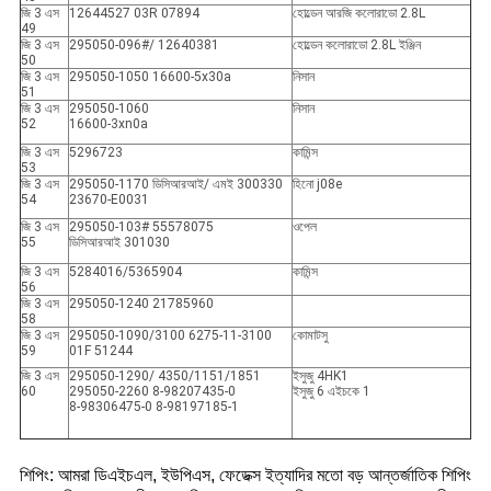
জি 3 এস
12644527 03R 07894
হোল্ডেন আরজি কলোরাডো 2.8L
49
জি 3 এস
295050-096#/ 12640381
হোল্ডেন কলোরাডো 2.8L ইঞ্জিন
50
জি 3 এস
295050-1050 16600-5x30a
নিসান
51
জি 3 এস
295050-1060
নিসান
52
16600-3xn0a
জি 3 এস
5296723
কামিন্স
53
জি 3 এস
295050-1170 ডিসিআরআই/ এমই 300330
হিনো j08e
54
23670-E0031
জি 3 এস
295050-103# 55578075
ওপেল
55
ডিসিআরআই 301030
জি 3 এস
5284016/5365904
কামিন্স
56
জি 3 এস
295050-1240 21785960
58
জি 3 এস
295050-1090/3100 6275-11-3100
কোমাটসু
59
01F 51244
জি 3 এস
295050-1290/ 4350/1151/1851
ইসুজু 4HK1
60
295050-2260 8-98207435-0
ইসুজু 6 এইচকে 1
8-98306475-0 8-98197185-1
শিপিং: আমরা ডিএইচএল, ইউপিএস, ফেডেক্স ইত্যাদির মতো বড় আন্তর্জাতিক শিপিং