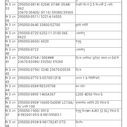
32
5
জি 3 এস
295050-081#/ 020#/ 074#/ 054#/
টয়োটা ভিগো 2.5 ভিএনটি 2 কেডি
33
062
23670-30420/ 0l110/ 09380/39365
জি 3 এস
295050-0511/ 52214-16555
36
জি 3 এস
295050-0640 33800-52700
হুন্ডাই মাইটি
37
জি 3 এস
295050-0720 6252-11-3100 06E
কোমাটসু
39
0623
জি 3 এস
095050-0650/ 6020
ইসুজু
38
জি 3 এস
295050-0723
কোমাটসু
40
জি 3 এস
295050-076# / 000###
হিনো কোস্টার/ ডুট্রো/ ডায়না এন 04 সি
41
23670-E0380/ E9250/ E9260
জি 3 এস
295050-0790/ 3240 23670-E0530
হিনো
42
জি 3 এস
295050-0770 5-5570012F-B
ওপেল 1.6 সিডিটিআই
43
জি 3 এস
295050-058# RE539708
জন হরিণ
44
জি 3 এস
295050-0890 1465A367
L200 4D56 ইউরো 5
45
জি 3 এস
295050-090# 16600-5x00#/ LC10A/
ক্যাবস্টার ওয়াইডি 25 ইউরো 5
46
বি/ এলসি 100
জি 3 এস
295050-1900/ 0910
ইসুজু ডি-ম্যাক্স 4JK1 (2.5L) ইউরো 5
47
8-98260109-0 8-98159583-1
জি 3 এস
295050-093# 8-98178247-3TD
কিংলিং
48