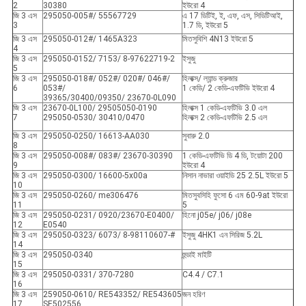
2
30380
ইউরো 4
জি 3 এস
295050-005#/ 55567729
এ 17 ডিটিই, ই, এফ, এস, সিডিটিআই,
3
1.7 ডি, ইউরো 5
জি 3 এস
295050-012#/ 1465A323
মিতসুবিশি 4N13 ইউরো 5
4
জি 3 এস
295050-0152/ 7153/ 8-97622719-2
ইসুজু
5
জি 3 এস
295050-018#/ 052#/ 020#/ 046#/
হিলাক্স/ ল্যান্ড ক্রুজার
6
053#/
1 কেডি/ 2 কেডি-এফটিভি ইউরো 4
39365/30400/09350/ 23670-0L090
জি 3 এস
23670-0L100/ 29505050-0190
হিলাক্স 1 কেডি-এফটিভি 3.0 এল
7
295050-0530/ 30410/0470
হিলাক্স 2 কেডি-এফটিভি 2.5 এল
জি 3 এস
295050-0250/ 16613-AA030
সুবারু 2.0
8
জি 3 এস
295050-008#/ 083#/ 23670-30390
1 কেডি-এফটিভি ডি 4 ডি, টয়োটা 200
9
ইউরো 4
জি 3 এস
295050-0300/ 16600-5x00a
নিসান নাভারা ওয়াইডি 25 2.5L ইউরো 5
10
জি 3 এস
295050-0260/ me306476
মিতসুবসিহি ফুসো 6 এম 60-9at ইউরো
11
5
জি 3 এস
295050-0231/ 0920/23670-E0400/
হিনো j05e/ j06/ j08e
12
E0540
জি 3 এস
295050-0323/ 6073/ 8-98110607-#
ইসুজু 4HK1 এন সিরিজ 5.2L
14
জি 3 এস
295050-0340
হুন্ডাই মাইটি
15
জি 3 এস
295050-0331/ 370-7280
C4.4 / C7.1
16
জি 3 এস
259050-0610/ RE543352/ RE543605
জন হরিণ
17
SE502556