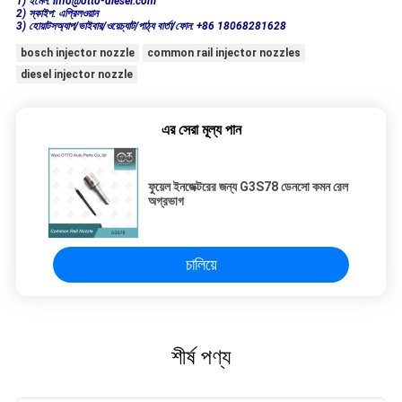
1) ইমেল: info@otto-diesel.com
2) স্কাইপ: এপ্রিলওয়ান
3) হোয়াটসঅ্যাপ/ভাইবার/ওয়েচ্যাট/পাঠ্য বার্তা/ফোন: +86 18068281628
bosch injector nozzle
common rail injector nozzles
diesel injector nozzle
এর সেরা মূল্য পান
ফুয়েল ইনজেক্টরের জন্য G3S78 ডেনসো কমন রেল
অগ্রভাগ
চালিয়ে
শীর্ষ পণ্য