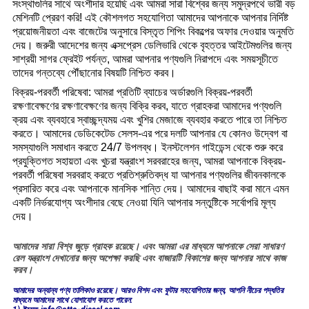
সংস্থাগুলির সাথে অংশীদার হয়েছি এবং আমরা সারা বিশ্বের জন্য সমুদ্রপথে ভারী বড়
মেশিনটি প্রেরণ করি! এই কৌশলগত সহযোগিতা আমাদের আপনাকে আপনার নির্দিষ্ট
প্রয়োজনীয়তা এবং বাজেটের অনুসারে বিস্তৃত শিপিং বিকল্পের অফার দেওয়ার অনুমতি
দেয়। জরুরী আদেশের জন্য এক্সপ্রেস ডেলিভারি থেকে বৃহত্তর আইটেমগুলির জন্য
সাশ্রয়ী সাগর ফ্রেইট পর্যন্ত, আমরা আপনার পণ্যগুলি নিরাপদে এবং সময়সূচীতে
তাদের গন্তব্যে পৌঁছানোর বিষয়টি নিশ্চিত করব।
বিক্রয়-পরবর্তী পরিষেবা: আমরা প্রতিটি ব্যাচের অর্ডারগুলি বিক্রয়-পরবর্তী
রক্ষণাবেক্ষণের রক্ষণাবেক্ষণের জন্য বিক্রি করব, যাতে গ্রাহকরা আমাদের পণ্যগুলি
ক্রয় এবং ব্যবহারে স্বাচ্ছন্দ্যময় এবং খুশির মেজাজে ব্যবহার করতে পারে তা নিশ্চিত
করতে। আমাদের ডেডিকেটেড সেলস-এর পরে দলটি আপনার যে কোনও উদ্বেগ বা
সমস্যাগুলি সমাধান করতে 24/7 উপলব্ধ। ইনস্টলেশন গাইডেন্স থেকে শুরু করে
প্রযুক্তিগত সহায়তা এবং খুচরা যন্ত্রাংশ সরবরাহের জন্য, আমরা আপনাকে বিক্রয়-
পরবর্তী পরিষেবা সরবরাহ করতে প্রতিশ্রুতিবদ্ধ যা আপনার পণ্যগুলির জীবনকালকে
প্রসারিত করে এবং আপনাকে মানসিক শান্তি দেয়। আমাদের বাছাই করা মানে এমন
একটি নির্ভরযোগ্য অংশীদার বেছে নেওয়া যিনি আপনার সন্তুষ্টিকে সর্বোপরি মূল্য
দেয়।
আমাদের সারা বিশ্ব জুড়ে গ্রাহক রয়েছে। এবং আমরা এর মাধ্যমে আপনাকে সেরা সাধারণ
রেল যন্ত্রাংশ দেখানোর জন্য অপেক্ষা করছি এবং বাজারটি বিকাশের জন্য আপনার সাথে কাজ
করব।
আমাদের অন্যান্য পণ্য তালিকাও রয়েছে। আরও বিশদ এবং ফুটার সহযোগিতার জন্য, আপনি নীচের পদ্ধতির
মাধ্যমে আমাদের সাথে যোগাযোগ করতে পারেন: