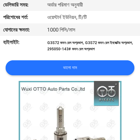
ডেলিভারি সময়:
অর্ডার পরিমাণ অনুযায়ী
মান
নিয়ন্ত্রণ
পরিশোধের শর্ত:
ওয়েস্টার্ন ইউনিয়ন, টি/টি
যোগানের ক্ষমতা:
1000 পিসি/মাস
যোগাযোগ
হাইলাইট:
,
,
G3S72 কমন রেল অগ্রভাগ
G3S72 কমন রেল ইনজেক্টর অগ্রভাগ
করুন
295050-143# কমন রেল অগ্রভাগ
খবর
ভালো দাম
মামলা
সাইট
ম্যাপ