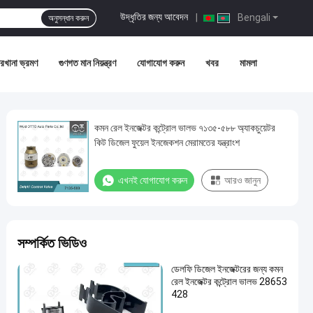
উদ্ধৃতির জন্য আবেদন
|
Bengali
অনুসন্ধান করুন
রখানা ভ্রমণ
গুণগত মান নিয়ন্ত্রণ
যোগাযোগ করুন
খবর
মামলা
কমন রেল ইনজেক্টর কন্ট্রোল ভালভ ৭১৩৫-৫৮৮ অ্যাকচুয়েটর
কিট ডিজেল ফুয়েল ইনজেকশন মেরামতের যন্ত্রাংশ
এখনই যোগাযোগ করুন
আরও জানুন
সম্পর্কিত ভিডিও
ডেলফি ডিজেল ইনজেক্টরের জন্য কমন
রেল ইনজেক্টর কন্ট্রোল ভালভ 28653
428