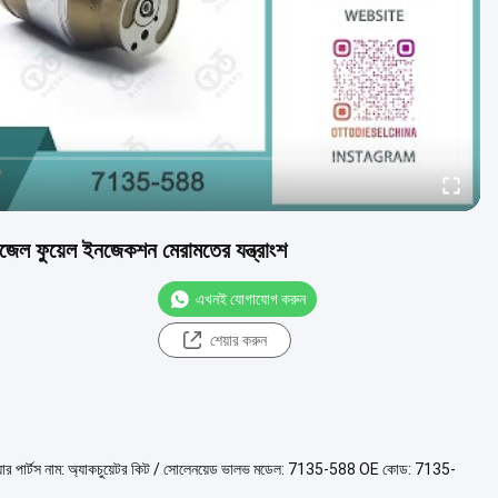
জেল ফুয়েল ইনজেকশন মেরামতের যন্ত্রাংশ
এখনই যোগাযোগ করুন
শেয়ার করুন
েয়ার পার্টস নাম: অ্যাকচুয়েটর কিট / সোলেনয়েড ভালভ মডেল: 7135-588 OE কোড: 7135-