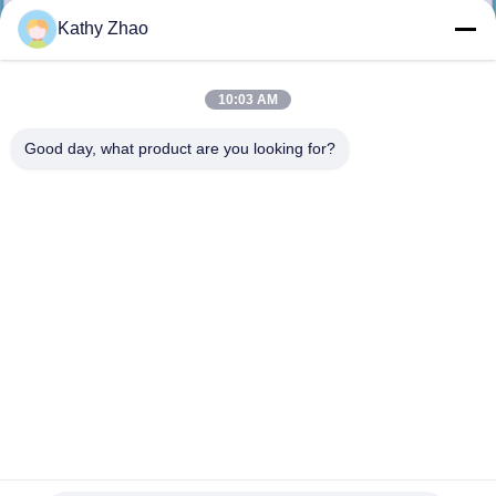
মান
Kathy Zhao
নিয়ন্ত্রণ
10:03 AM
যোগাযোগ
Good day, what product are you looking for?
করুন
খবর
মামলা
সাইট
ম্যাপ
BEBJ1A00202/1846419/1905001 ইনজেক্টরের জন্য L405PBC ডেলফি
কমন রেল অগ্রভাগ