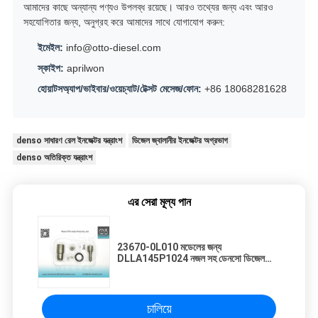
আমাদের কাছে অন্যান্য পণ্যও উপলব্ধ রয়েছে। আরও তথ্যের জন্য এবং আরও
সহযোগিতার জন্য, অনুগ্রহ করে আমাদের সাথে যোগাযোগ করুন:
ইমেইল:
info@otto-diesel.com
স্কাইপ:
aprilwon
হোয়াটসঅ্যাপ/ভাইবার/ওয়েচ্যাট/টেক্সট মেসেজ/ফোন:
+86 18068281628
denso সাধারণ রেল ইনজেক্টর যন্ত্রাংশ
ডিজেল জ্বালানীর ইনজেক্টর অগ্রভাগ
denso অতিরিক্ত যন্ত্রাংশ
এর সেরা মূল্য পান
23670-0L010 মডেলের জন্য
DLLA145P1024 নজল সহ ডেনসো ডিজেল
ইনজেক্টর রিপেয়ার কিট হাই-স্পিড স্টিলে
চালিয়ে