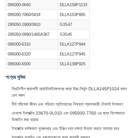
095000-0640
DLLA158P1133
095000-7060/581#
DLLA153P885
295050-1900/0910
G3S47
295050-0890/1465A367
G3S45
095000-6310
DLLA127P944
095000-6320
DLLA127P945
095000-6500
DLLA139P925
পণ্যের সুবিধা
স্থিতিশীল জ্বালানী অ্যাটোমাইজেশনের জন্য উচ্চ-নির্ভুল DLLA145P1024 কমন
রেল নজল
দীর্ঘ পরিষেবা জীবন এবং পরিধান প্রতিরোধের নিশ্চয়তা প্রদানকারী টেকসই উপকরণ
ডেনসো ইনজেক্টর 23670-0L010 এবং 095000-7760 এর জন্য বিশেষভাবে
ডিজাইন করা হয়েছে
ইনজেক্টর কর্মক্ষমতা পুনরুদ্ধার এবং ইঞ্জিন দহন দক্ষতা উন্নত করতে সাহায্য করে
ইনজেক্টর পুনর্গঠন এবং রক্ষণাবেক্ষণের জন্য সাশ্রয়ী সমাধান