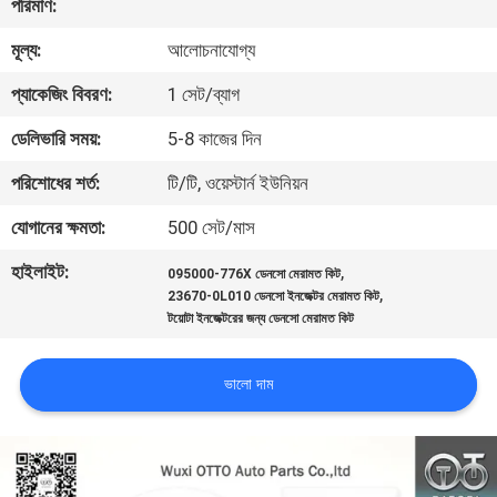
পরিমাণ:
মান
মূল্য:
আলোচনাযোগ্য
নিয়ন্ত্রণ
প্যাকেজিং বিবরণ:
1 সেট/ব্যাগ
যোগাযোগ
ডেলিভারি সময়:
5-8 কাজের দিন
করুন
পরিশোধের শর্ত:
টি/টি, ওয়েস্টার্ন ইউনিয়ন
যোগানের ক্ষমতা:
500 সেট/মাস
খবর
হাইলাইট:
,
095000-776X ডেনসো মেরামত কিট
,
23670-0L010 ডেনসো ইনজেক্টর মেরামত কিট
মামলা
টয়োটা ইনজেক্টরের জন্য ডেনসো মেরামত কিট
SITEMAP
ভালো দাম
PRIVACY