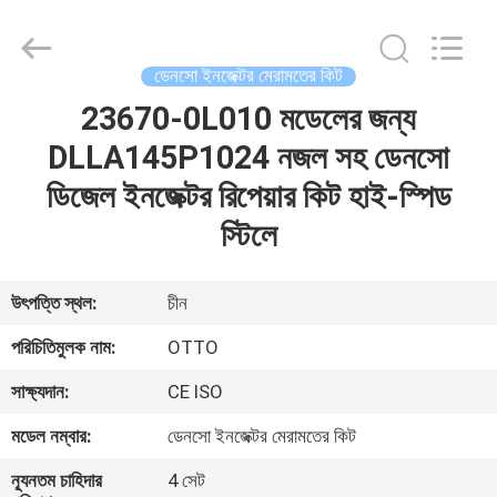
WUXI
OTTO
AUTO
PARTS
CO.,LTD.
ডেনসো ইনজেক্টর মেরামতের কিট
All
Rights
23670-0L010 মডেলের জন্য
বাড়ি
Reserved.
DLLA145P1024 নজল সহ ডেনসো
পণ্য
ডিজেল ইনজেক্টর রিপেয়ার কিট হাই-স্পিড
স্টিলে
আমাদের
সম্বন্ধে
উৎপত্তি স্থল:
চীন
পরিচিতিমুলক নাম:
OTTO
কারখানা
সাক্ষ্যদান:
CE ISO
ভ্রমণ
মডেল নম্বার:
ডেনসো ইনজেক্টর মেরামতের কিট
গুণগত
ন্যূনতম চাহিদার
4 সেট