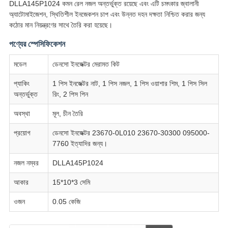
DLLA145P1024 কমন রেল নজল অন্তর্ভুক্ত রয়েছে এবং এটি চমৎকার জ্বালানী
অ্যাটোমাইজেশন, স্থিতিশীল ইনজেকশন চাপ এবং উন্নত দহন দক্ষতা নিশ্চিত করার জন্য
কঠোর মান নিয়ন্ত্রণের সাথে তৈরি করা হয়েছে।
পণ্যের স্পেসিফিকেশন
মডেল
ডেনসো ইনজেক্টর মেরামত কিট
প্যাকিং
1 পিস ইনজেক্টর নাট, 1 পিস নজল, 1 পিস ওয়াশার শিম, 1 পিস সিল
অন্তর্ভুক্ত
রিং, 2 পিস পিন
অবস্থা
মূল, চীন তৈরি
প্রয়োগ
ডেনসো ইনজেক্টর 23670-0L010 23670-30300 095000-
7760 ইত্যাদির জন্য।
নজল নম্বর
DLLA145P1024
আকার
15*10*3 সেমি
ওজন
0.05 কেজি