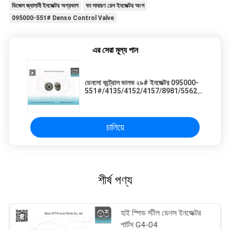
ডিজেল জ্বালানী ইনজেক্টর অগ্রভাগ
ঘন সাধারণ রেল ইনজেক্টর অংশ
095000-551# Denso Control Valve
এর সেরা মূল্য পান
ডেনসো কন্ট্রোল ভালভ ২৯# ইনজেক্টর 095000-
551#/4135/4152/4157/8981/5562
8-98030550-4
চালিয়ে
শীর্ষ পণ্য
হাই স্পিড স্টীল ডেনস ইনজেক্টর
পার্টস G4-04