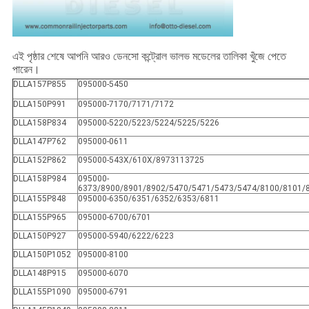
এই পৃষ্ঠার শেষে আপনি আরও ডেনসো কন্ট্রোল ভালভ মডেলের তালিকা খুঁজে পেতে
পারেন।
DLLA157P855
095000-5450
DLLA150P991
095000-7170/7171/7172
DLLA158P834
095000-5220/5223/5224/5225/5226
DLLA147P762
095000-0611
DLLA152P862
095000-543X/610X/8973113725
DLLA158P984
095000-
6373/8900/8901/8902/5470/5471/5473/5474/8100/8101/
DLLA155P848
095000-6350/6351/6352/6353/6811
DLLA155P965
095000-6700/6701
DLLA150P927
095000-5940/6222/6223
DLLA150P1052
095000-8100
DLLA148P915
095000-6070
DLLA155P1090
095000-6791