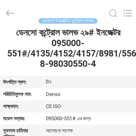
WUXI
OTTO
AUTO
PARTS
CO.,LTD.
ডেনসো ইনজেক্টর কন্ট্রোল ভালভ
All
Rights
ডেনসো কন্ট্রোল ভালভ ২৯# ইনজেক্টর
বাড়ি
Reserved.
095000-
পণ্য
551#/4135/4152/4157/8981/55
8-98030550-4
আমাদের
সম্বন্ধে
উৎপত্তি স্থল:
চীন
পরিচিতিমুলক নাম:
Denso
কারখানা
সাক্ষ্যদান:
CE ISO
ভ্রমণ
মডেল নম্বার:
095000-551# এর জন্য
গুণগত
ন্যূনতম চাহিদার
আলোচনা সাপেক্ষ