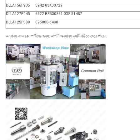
DLLA156P905
5942 03K00729
DLLA127P945
6322 RE530361 03S 51487
DLLA125P889
095000-6480
অন্যান্য কমন রেল পার্টসের জন্য, আপনি অন্যান্য ক্যাটাগরিতে যেতে পারেন: