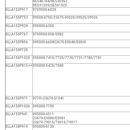
RE546784/RE530362
RE531209/SE501925
DLLA152P917
9709500-602X
DLLA155P753
09500-0750/23670-30020/39025/39026
DLLA152P929
095000-6300
DLLA155P767
9709500-058/0582
DLLA155P856
095000-660#23670-E0040/E0041
DLLA150P725
DLLA155P1025
095000-7410/7720/7730/7731/7780/7781
DLLA150P815++
095000-5420/7580
DLLA155P971
9770>23670-51041
DLLA150P1026
095000-7790
DLLA155P941
095000-6511
23670-E0080/E0081
23670-79015/79016/79017
DLLA138P919
095000-6120