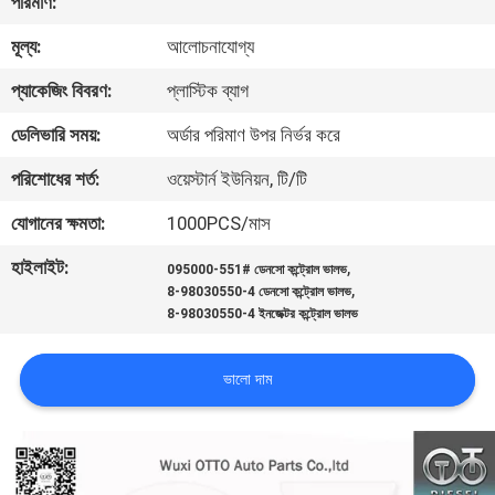
পরিমাণ:
মান
মূল্য:
আলোচনাযোগ্য
নিয়ন্ত্রণ
প্যাকেজিং বিবরণ:
প্লাস্টিক ব্যাগ
যোগাযোগ
ডেলিভারি সময়:
অর্ডার পরিমাণ উপর নির্ভর করে
করুন
পরিশোধের শর্ত:
ওয়েস্টার্ন ইউনিয়ন, টি/টি
যোগানের ক্ষমতা:
1000PCS/মাস
খবর
হাইলাইট:
,
095000-551# ডেনসো কন্ট্রোল ভালভ
,
8-98030550-4 ডেনসো কন্ট্রোল ভালভ
মামলা
8-98030550-4 ইনজেক্টর কন্ট্রোল ভালভ
ভালো দাম
সাইট
ম্যাপ