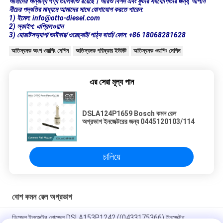
আমাদের অন্যান্য পণ্য তালিকাও রয়েছে। আরও বিশদ এবং ফুটার সহযোগিতার জন্য, আপনি
নীচের পদ্ধতির মাধ্যমে আমাদের সাথে যোগাযোগ করতে পারেন:
1) ইমেল: info@otto-diesel.com
2) স্কাইপ: এপ্রিলওয়ান
3) হোয়াটসঅ্যাপ/ভাইবার/ওয়েচ্যাট/পাঠ্য বার্তা/ফোন: +86 18068281628
অতিস্বনক অংশ ওয়াশিং মেশিন
অতিস্বনক পরিষ্কার ইউনিট
অতিস্বনক ওয়াশিং মেশিন
এর সেরা মূল্য পান
DSLA124P1659 Bosch কমন রেল
অগ্রভাগ ইনজেক্টরের জন্য 0445120103/114
চালিয়ে
বোশ কমন রেল অগ্রভাগ
ডিজেল ইনজেক্টর নোজেল DSLA153P1242 ((0433175366) ইনজেক্টর