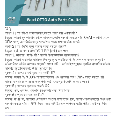
FAQ
প্রশ্ন 1। আপনি যে পণ্য সরবরাহ করতে পারেন তার গুণমান কী?
উত্তর: আমরা মূল কারখানা থেকে আসল অংশগুলি সরবরাহ করতে পারি; OEM কারখানা থেকে
OEM অংশ, এবং নির্ভরযোগ্য থেকে উচ্চ মানের সঙ্গে আফটার মার্কেট
প্রশ্ন 2। আপনি কি নমুনা অর্ডার গ্রহণ করতে পারেন?
উত্তর: হ্যাঁ, আমাদের এমওকিউ 1 পিসি (সেট) হতে পারে।
প্রশ্ন 3. আপনার প্যাকিং কী? আপনি কি কাস্টমাইজ গ্রহণ করেন?
উত্তর: আমরা সাধারণত আমাদের নিজস্ব ব্র্যান্ড অ্যাটচড বা নিরপেক্ষ সাদা বাক্স এবং ব্রাউন
কার্টনগুলিতে কার্টনে আমাদের পণ্যগুলি প্যাক করি। কাস্টমাইজড ব্র্যান্ড প্যাকিং বাক্সগুলি (কার্টন)
আপনার প্রয়োজনীয়তার উপর গ্রহণযোগ্য।
প্রশ্ন 4। আপনার অর্থ প্রদানের শর্তাদি কী?
উত্তর: আমরা টি/টি 30% আমানত হিসাবে এবং প্রসবের আগে 70% গ্রহণ করতে পারি।
আমরা আপনার রেফারেন্সের জন্য পণ্য ফটো এবং প্যাকিং ছবি সরবরাহ করব।
প্রশ্ন 5। আপনার প্রসবের শর্তাদি কী?
উত্তর: এক্স, এফসিএ, এফওবি, সিএফআর এবং সিআইএফ।
প্রশ্ন 6। প্রসবের সময় কত দিন?
উত্তর: সাধারণত, আমাদের বেশিরভাগ অংশের জন্য স্টক থাকে, আমরা এক সপ্তাহের মধ্যে পণ্য
সরবরাহ করতে পারি। নির্দিষ্ট বিতরণ সময় আইটেম এবং আপনার অর্ডার পরিমাণের উপর নির্ভর
করে।