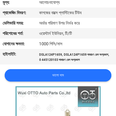
মূল্য:
আলোচনাযোগ্য
মান
প্যাকেজিং বিবরণ:
কাগজের বাক্সে প্লাস্টিকের টিউব
নিয়ন্ত্রণ
ডেলিভারি সময়:
অর্ডার পরিমাণ উপর নির্ভর করে
যোগাযোগ
পরিশোধের শর্ত:
ওয়েস্টার্ন ইউনিয়ন, টি/টি
করুন
যোগানের ক্ষমতা:
1000 পিসি/মাস
হাইলাইট:
,
,
DSLA124P1659
DSLA124P1659 সাধারণ রেল অগ্রভাগ
খবর
0 445120103 সাধারণ রেল অগ্রভাগ
মামলা
ভালো দাম
SITEMAP
PRIVACY