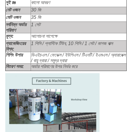
কালো আবরণ
সুই রঙ
নেট ওজন
30 জি
মোট ওজন
35 জি
সর্বনিম্ন অর্ডার
1 সেট
পরিমাণ
মূল্য:
আলোচনা সাপেক্ষে
প্যাকেজিংয়ের
1 পিসি / প্লাস্টিক টিউব, 10 পিসি / 1 সেট / কাগজ বাক্স
বিশদ:
শিপিং উপায়
ডিএইচএল / ফেডেক্স / ইউপিএস / টিএনটি / ইএমএস / অ্যারামেক্স
/ বায়ু দ্বারা / সমুদ্র দ্বারা
বিতরণ সময়:
অর্ডার পরিমাণের উপর নির্ভর করে