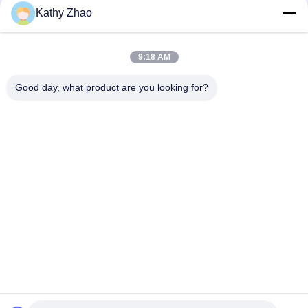
0445110139/140,0986435107/180 এর জন্য
Kathy Zhao
DLLA141P2146 ইনজেক্টরগুলির জন্য সাধারণ রেল ইনজেক্টর নল 0445120134
9:18 AM
DSLA150P1438 Common Rail Nozzle 0433175425 অটো ডিজেল
ইঞ্জিনের জন্য পার্টস
Good day, what product are you looking for?
সব
ডেনসো কমন রেল অগ্রভাগ
ডেলফি কমন রেল অগ্রভাগ
বোশ পাইজো অগ্রভাগ
সিমেন্স Vdo অগ্রভাগ
সাধারণ রেল ইনজেক্টর 
বোশ কমন রেল অগ্রভাগ
অগ্রভাগ
ডেনসো ইনজেক্টর কন্ট্রোল 
ডেলফি ইনজেক্টর কন্ট্রোল 
ভালভ
ভালভ