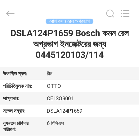
WUXI
OTTO
AUTO
PARTS
CO.,LTD.
বোশ কমন রেল অগ্রভাগ
All
Rights
DSLA124P1659 Bosch কমন রেল
বাড়ি
Reserved.
অগ্রভাগ ইনজেক্টরের জন্য
পণ্য
0445120103/114
আমাদের
উৎপত্তি স্থল:
চীন
সম্বন্ধে
পরিচিতিমুলক নাম:
OTTO
সাক্ষ্যদান:
CE ISO9001
কারখানা
মডেল নম্বার:
DSLA124P1659
ভ্রমণ
ন্যূনতম চাহিদার
6 পিসিএস
পরিমাণ:
গুণগত