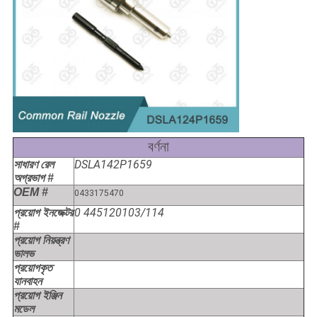
বর্ণনা
DSLA142P1659
সাধারণ রেল
অগ্রভাগ #
OEM #
0433175470
0 445120103/114
প্রয়োগ ইনজেক্টর
#
প্রয়োগ নিয়ন্ত্রণ
ভালভ
প্রয়োগকৃত
যানবাহন
প্রয়োগ ইঞ্জিন
মডেল