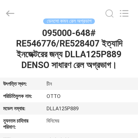
WUXI
OTTO
AUTO
PARTS
CO.,LTD.
ডেনসো কমন রেল অগ্রভাগ
All
Rights
095000-648#
বাড়ি
Reserved.
RE546776/RE528407 ইত্যাদি
পণ্য
ইনজেক্টরের জন্য DLLA125P889
DENSO সাধারণ রেল অগ্রভাগ।
আমাদের
সম্বন্ধে
উৎপত্তি স্থল:
চীন
পরিচিতিমুলক নাম:
OTTO
কারখানা
মডেল নম্বার:
DLLA125P889
ভ্রমণ
ন্যূনতম চাহিদার
বিনিমেয়
পরিমাণ:
গুণগত