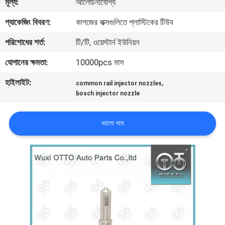
মূল্য:
আলোচনাযোগ্য
মান
প্যাকেজিং বিবরণ:
কাগজের বাক্সগুলিতে প্লাস্টিকের টিউব
নিয়ন্ত্রণ
পরিশোধের শর্ত:
টি/টি, ওয়েস্টার্ন ইউনিয়ন
যোগাযোগ
যোগানের ক্ষমতা:
10000pcs মাস
করুন
হাইলাইট:
,
common rail injector nozzles
bosch injector nozzle
খবর
ভালো দাম
মামলা
সাইট
ম্যাপ