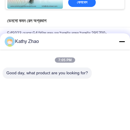
যোগাযোগ
ডেনসো কমন রেল অগ্রভাগ
G4S023 ডেনসো G4 সিরিজ কমন রেল ইনজেক্টর নজেল ইনজেক্টর 295700-
0176/12698552/12678992/12696966 এর জন্য
Kathy Zhao
ডেন্সো ইনজেক্টরের জন্য কমন রেল ডিজেল ফুয়েল ইনজেক্টর G4S025 নজেল
7:05 PM
John Deere 4045 ইঞ্জিন ইনজেক্টর 295700-0240 / RE561749 এর জন্য
G4S018 ফুয়েল ইনজেকশন অগ্রভাগ
Good day, what product are you looking for?
সব
ডেনসো কমন রেল অগ্রভাগ
ডেলফি কমন রেল অগ্রভাগ
বোশ পাইজো অগ্রভাগ
সিমেন্স Vdo অগ্রভাগ