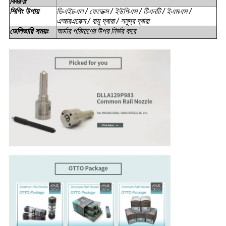
বিবরণঃ
শিপিং উপায়
ডিএইচএল / ফেডেক্স / ইউপিএস / টিএনটি / ইএমএস /
এআরএমেক্স / বায়ু দ্বারা / সমুদ্র দ্বারা
ডেলিভারি সময়ঃ
অর্ডার পরিমাণের উপর নির্ভর করে