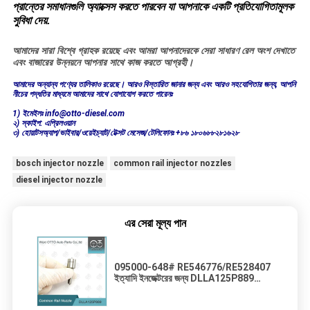
প্রান্তের সমাধানগুলি অ্যাক্সেস করতে পারবেন যা আপনাকে একটি প্রতিযোগিতামূলক
সুবিধা দেয়.
আমাদের সারা বিশ্বে গ্রাহক রয়েছে এবং আমরা আপনাদেরকে সেরা সাধারণ রেল অংশ দেখাতে
এবং বাজারের উন্নয়নে আপনার সাথে কাজ করতে আগ্রহী।
আমাদের অন্যান্য পণ্যের তালিকাও রয়েছে। আরও বিস্তারিত জানার জন্য এবং আরও সহযোগিতার জন্য, আপনি
নীচের পদ্ধতির মাধ্যমে আমাদের সাথে যোগাযোগ করতে পারেনঃ
1) ইমেইলঃ info@otto-diesel.com
২) স্কাইপ: এপ্রিলওয়ান
৩) হোয়াটসঅ্যাপ/ভাইবার/ওয়েইচ্যাট/টেক্সট মেসেজ/টেলিফোনঃ +৮৬ ১৮০৬৮৮২৮১৬২৮
bosch injector nozzle
common rail injector nozzles
diesel injector nozzle
এর সেরা মূল্য পান
095000-648# RE546776/RE528407
ইত্যাদি ইনজেক্টরের জন্য DLLA125P889
DENSO সাধারণ রেল অগ্রভাগ।