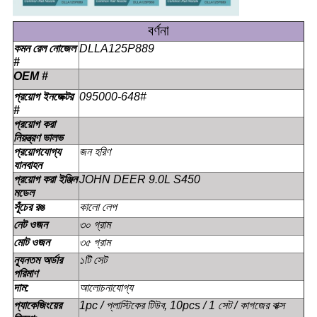
বর্ণনা
কমন রেল নোজেল
DLLA125P889
#
OEM #
প্রয়োগ ইনজেক্টর
095000-648#
#
প্রয়োগ করা
নিয়ন্ত্রণ ভালভ
প্রয়োগযোগ্য
জন হরিণ
যানবাহন
প্রয়োগ করা ইঞ্জিন
JOHN DEER 9.0L S450
মডেল
সূঁচের রঙ
কালো লেপ
নেট ওজন
৩০ গ্রাম
মোট ওজন
৩৫ গ্রাম
ন্যূনতম অর্ডার
১টি সেট
পরিমাণ
দাম:
আলোচনাযোগ্য
প্যাকেজিংয়ের
1pc / প্লাস্টিকের টিউব, 10pcs / 1 সেট / কাগজের বাক্স