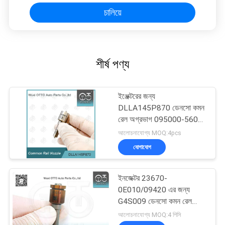
চালিয়ে
শীর্ষ পণ্য
ইঞ্জেক্টরের জন্য
DLLA145P870 ডেনসো কমন
রেল অগ্রভাগ 095000-560#
1465A041
আলোচনাযোগ্য MOQ:4pcs
যোগাযোগ
ইনজেক্টর 23670-
0E010/09420 এর জন্য
G4S009 ডেনসো কমন রেল
অগ্রভাগ
আলোচনাযোগ্য MOQ:4 পিসি